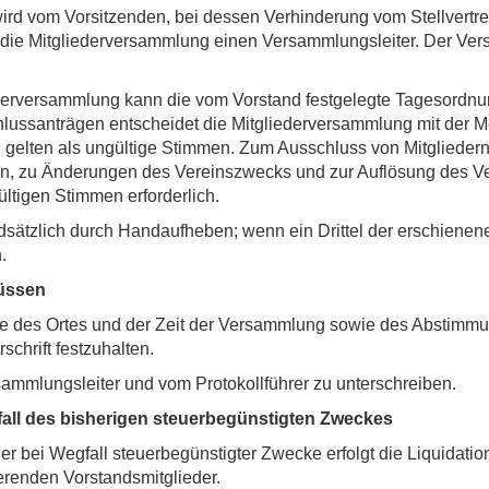
rd vom Vorsitzenden, bei dessen Verhinderung vom Stellvertrete
t die Mitgliederversammlung einen Versammlungsleiter. Der Ve
derversammlung kann die vom Vorstand festgelegte Tagesordnu
ussanträgen entscheidet die Mitgliederversammlung mit der M
gelten als ungültige Stimmen. Zum Ausschluss von Mitglieder
eln, zu Änderungen des Vereinszwecks und zur Auflösung des V
tigen Stimmen erforderlich.
ätzlich durch Handaufheben; wenn ein Drittel der erschienenen
.
lüssen
e des Ortes und der Zeit der Versammlung sowie des Abstimm
schrift festzuhalten.
rsammlungsleiter und vom Protokollführer zu unterschreiben.
all des bisherigen steuerbegünstigten Zweckes
er bei Wegfall steuerbegünstigter Zwecke erfolgt die Liquidatio
renden Vorstandsmitglieder.