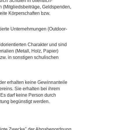
ch Schulen in öffentlich-
n (Mitgliedsbeiträge, Geldspenden,
eite Körperschaften bzw.
ntierte Unternehmungen (Outdoor-
dorientierten Charakter und sind
alien (Metall, Holz, Papier)
zw. in sonstigen schulischen
der erhalten keine Gewinnanteile
reins. Sie erhalten bei ihrem
 Es darf keine Person durch
tung begünstigt werden.
stigte Zwecke" der Abgabenordnung