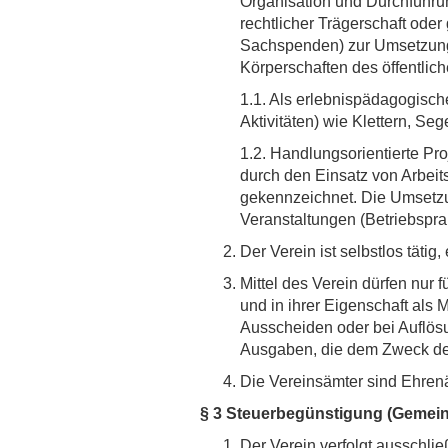
Organisation und Durchführun
rechtlicher Trägerschaft ode
Sachspenden) zur Umsetzung 
Körperschaften des öffentlich
1.1. Als erlebnispädagogisch
Aktivitäten) wie Klettern, S
1.2. Handlungsorientierte Pr
durch den Einsatz von Arbeit
gekennzeichnet. Die Umsetzun
Veranstaltungen (Betriebsprak
Der Verein ist selbstlos tätig,
Mittel des Verein dürfen nur
und in ihrer Eigenschaft als 
Ausscheiden oder bei Auflösu
Ausgaben, die dem Zweck des
Die Vereinsämter sind Ehren
§ 3 Steuerbegünstigung (Gemein
Der Verein verfolgt ausschl