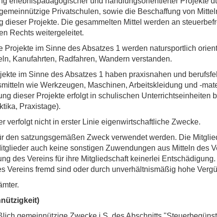
g erlebnispädagogischer und handlungsorientierter Projekte dur
r gemeinnützige Privatschulen, sowie die Beschaffung von Mittel
dieser Projekte. Die gesammelten Mittel werden an steuerbefr
en Rechts weitergeleitet.
e Projekte im Sinne des Absatzes 1 werden natursportlich orie
egeln, Kanufahrten, Radfahren, Wandern verstanden.
ojekte im Sinne des Absatzes 1 haben praxisnahen und berufsfel
smitteln wie Werkzeugen, Maschinen, Arbeitskleidung und -materi
g dieser Projekte erfolgt in schulischen Unterrichtseinheiten b
tika, Praxistage).
 er verfolgt nicht in erster Linie eigenwirtschaftliche Zwecke.
 für den satzungsgemäßen Zweck verwendet werden. Die Mitglie
Mitglieder auch keine sonstigen Zuwendungen aus Mitteln des Ve
ng des Vereins für ihre Mitgliedschaft keinerlei Entschädigung.
 Vereins fremd sind oder durch unverhältnismäßig hohe Vergü
ämter.
nützigkeit)
ießlich gemeinnützige Zwecke i.S. des Abschnitts "Steuerbegün